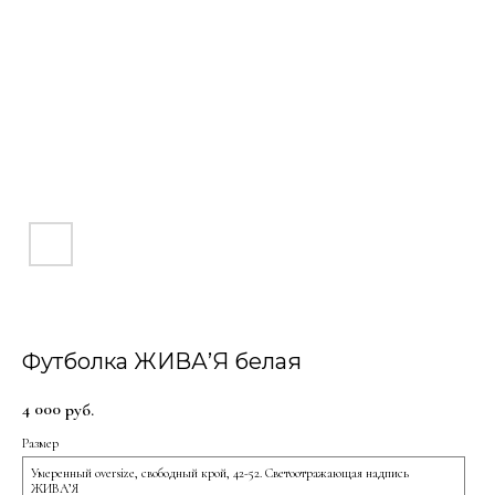
Футболка ЖИВА’Я белая
4 000
руб.
Размер
Умеренный oversize, свободный крой, 42-52. Светоотражающая надпись
ЖИВА’Я