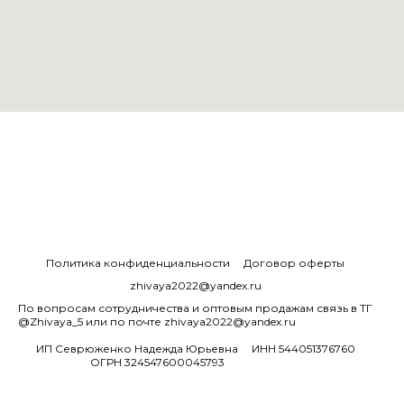
Политика конфиденциальности
Договор оферты
zhivaya2022@yandex.ru
По вопросам сотрудничества и оптовым продажам связь в ТГ
@Zhivaya_5 или по почте zhivaya2022@yandex.ru
ИП Севрюженко Надежда Юрьевна
ИНН 544051376760
ОГРН 324547600045793
Дизайн сайта